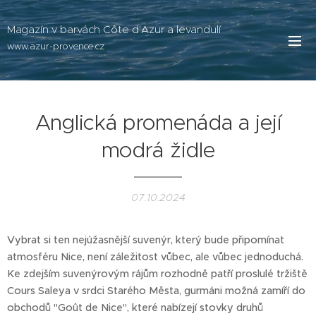
Magazín v barvách Côte d'Azur a levandulí
www.azur-provence.cz
Anglická promenáda a její
modrá židle
07.10.2024
Vybrat si ten nejúžasnější suvenýr, který bude připomínat
atmosféru Nice, není záležitost vůbec, ale vůbec jednoduchá.
Ke zdejším suvenýrovým rájům rozhodně patří proslulé tržiště
Cours Saleya v srdci Starého Města, gurmáni možná zamíří do
obchodů "Goût de Nice", které nabízejí stovky druhů