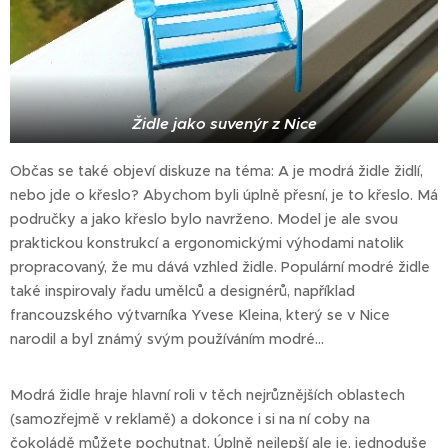
Židle jako suvenýr z Nice
Občas se také objeví diskuze na téma: A je modrá židle židlí,
nebo jde o křeslo? Abychom byli úplně přesní, je to křeslo. Má
područky a jako křeslo bylo navrženo. Model je ale svou
praktickou konstrukcí a ergonomickými výhodami natolik
propracovaný, že mu dává vzhled židle. Populární modré židle
také inspirovaly řadu umělců a designérů, například
francouzského výtvarníka Yvese Kleina, který se v Nice
narodil a byl známý svým používáním modré…
Modrá židle hraje hlavní roli v těch nejrůznějších oblastech
(samozřejmě v reklamě) a dokonce i si na ní coby na
čokoládě můžete pochutnat. Úplně nejlepší ale je, jednoduše