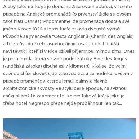
A aby také ne, když je doma na Azurovém pobřeží, v tomto
případě na Anglické promenádě (o prvenství židle se ovšem
také hlásí Cannes). Připomeňme, že promenáda dostala své
jméno v roce 1824 a letos tudíž oslavila dvousté výročí.
Původně se jmenovala "Cesta Angličanů (Chemin des Anglais)
a to z důvodu zcela jasného: financovali ji bohatí britští
návštěvníci, kteří si v Nice užívali příjemnou, mírnou zimu. Dnes
je promenáda, která se vine podél zátoky Baie des Anges
(Andělská zátoka) dlouhá asi 7 kilometrů. Říká se, že velmi
svižnou chůzí člověk ujde takovou trasu za hodinku, ovšem v
případě promenády, kterou lemují palmy a hlavně
architektonické skvosty ve stylu belle époque, na svižnou
chůzi okamžitě zapomenete. Kolem takové krásy jako je
třeba hotel Negresco přece nejde proběhnout, jen tak…