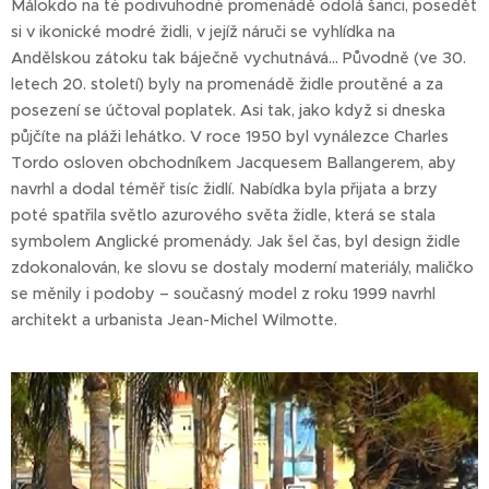
Málokdo na té podivuhodné promenádě odolá šanci, posedět
si v ikonické modré židli, v jejíž náruči se vyhlídka na
Andělskou zátoku tak báječně vychutnává… Původně (ve 30.
letech 20. století) byly na promenádě židle proutěné a za
posezení se účtoval poplatek. Asi tak, jako když si dneska
půjčíte na pláži lehátko. V roce 1950 byl vynálezce Charles
Tordo osloven obchodníkem Jacquesem Ballangerem, aby
navrhl a dodal téměř tisíc židlí. Nabídka byla přijata a brzy
poté spatřila světlo azurového světa židle, která se stala
symbolem Anglické promenády. Jak šel čas, byl design židle
zdokonalován, ke slovu se dostaly moderní materiály, maličko
se měnily i podoby – současný model z roku 1999 navrhl
architekt a urbanista Jean-Michel Wilmotte.