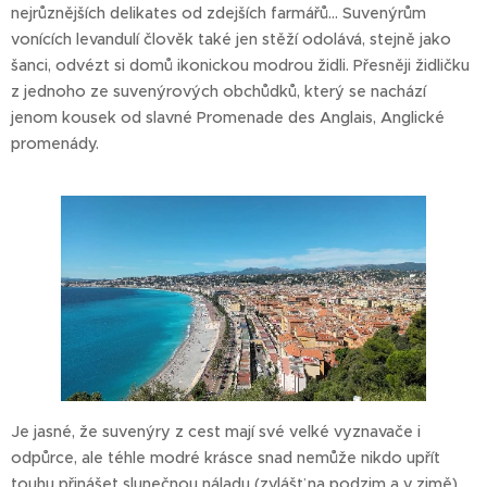
nejrůznějších delikates od zdejších farmářů... Suvenýrům
vonících levandulí člověk také jen stěží odolává, stejně jako
šanci, odvézt si domů ikonickou modrou židli. Přesněji židličku
z jednoho ze suvenýrových obchůdků, který se nachází
jenom kousek od slavné Promenade des Anglais, Anglické
promenády.
Je jasné, že suvenýry z cest mají své velké vyznavače i
odpůrce, ale téhle modré krásce snad nemůže nikdo upřít
touhu přinášet slunečnou náladu (zvlášť na podzim a v zimě).