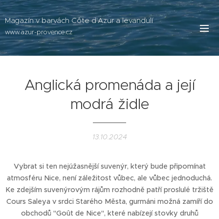
Magazín v barvách Côte d'Azur a levandulí
www.azur-provence.cz
Anglická promenáda a její
modrá židle
13.10.2024
Vybrat si ten nejúžasnější suvenýr, který bude připomínat
atmosféru Nice, není záležitost vůbec, ale vůbec jednoduchá.
Ke zdejším suvenýrovým rájům rozhodně patří proslulé tržiště
Cours Saleya v srdci Starého Města, gurmáni možná zamíří do
obchodů "Goût de Nice", které nabízejí stovky druhů