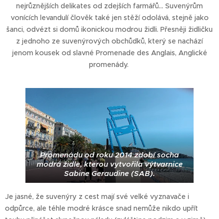
nejrůznějších delikates od zdejších farmářů... Suvenýrům
vonících levandulí člověk také jen stěží odolává, stejně jako
šanci, odvézt si domů ikonickou modrou židli. Přesněji židličku
z jednoho ze suvenýrových obchůdků, který se nachází
jenom kousek od slavné Promenade des Anglais, Anglické
promenády.
Promenádu od roku 2014 zdobí socha
modrá židle, kterou vytvořila výtvarnice
Sabine Geraudine (SAB).
Je jasné, že suvenýry z cest mají své velké vyznavače i
odpůrce, ale téhle modré krásce snad nemůže nikdo upřít