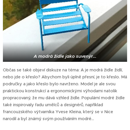
A modrá židle jako suvenýr...
Občas se také objeví diskuze na téma: A je modrá židle židlí,
nebo jde o křeslo? Abychom byli úplně přesní, je to křeslo. Má
područky a jako křeslo bylo navrženo. Model je ale svou
praktickou konstrukcí a ergonomickými výhodami natolik
propracovaný, že mu dává vzhled židle. Populární modré židle
také inspirovaly řadu umělců a designérů, například
francouzského výtvarníka Yvese Kleina, který se v Nice
narodil a byl známý svým používáním modré…