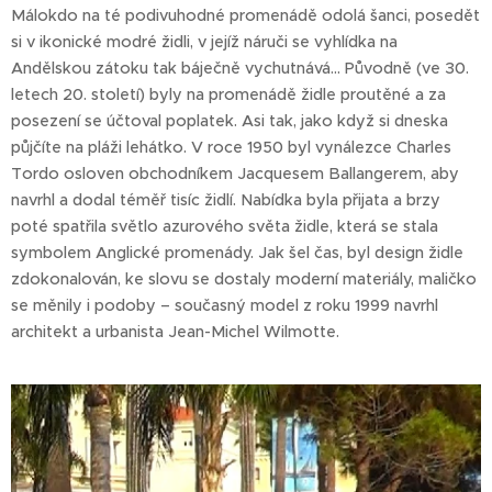
Málokdo na té podivuhodné promenádě odolá šanci, posedět
si v ikonické modré židli, v jejíž náruči se vyhlídka na
Andělskou zátoku tak báječně vychutnává… Původně (ve 30.
letech 20. století) byly na promenádě židle proutěné a za
posezení se účtoval poplatek. Asi tak, jako když si dneska
půjčíte na pláži lehátko. V roce 1950 byl vynálezce Charles
Tordo osloven obchodníkem Jacquesem Ballangerem, aby
navrhl a dodal téměř tisíc židlí. Nabídka byla přijata a brzy
poté spatřila světlo azurového světa židle, která se stala
symbolem Anglické promenády. Jak šel čas, byl design židle
zdokonalován, ke slovu se dostaly moderní materiály, maličko
se měnily i podoby – současný model z roku 1999 navrhl
architekt a urbanista Jean-Michel Wilmotte.