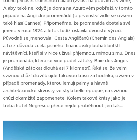
touhu přinášet slunečnou náladu (zvlášť na podzim a v zimě).
A aby také ne, když je doma na Azurovém pobřeží, v tomto
případě na Anglické promenádě (o prvenství židle se ovšem
také hlásí Cannes). Připomeňme, že promenáda dostala své
jméno v roce 1824 a letos tudíž oslavila dvousté výročí.
Původně se jmenovala "Cesta Angličanů (Chemin des Anglais)
a to z důvodu zcela jasného: financovali ji bohatí britští
návštěvníci, kteří si v Nice užívali příjemnou, mírnou zimu. Dnes
je promenáda, která se vine podél zátoky Baie des Anges
(Andělská zátoka) dlouhá asi 7 kilometrů. Říká se, že velmi
svižnou chůzí člověk ujde takovou trasu za hodinku, ovšem v
případě promenády, kterou lemují palmy a hlavně
architektonické skvosty ve stylu belle époque, na svižnou
chůzi okamžitě zapomenete. Kolem takové krásy jako je
třeba hotel Negresco přece nejde proběhnout, jen tak…