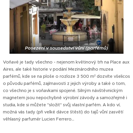
Posezení v sousedství vůní (parfémů)
Voňavé je tady všechno - nejenom květinový trh na Place aux
Aires, ale také historie v podání Mezinárodního muzea
parfémů, kde se na ploše o rozloze 3 500 m² dozvíte všelicos
o původu parfémů, zajímavosti z jejich výroby a také o tom,
co všechno je s voňavkami spojené. Silným návštěvnickým
magnetem jsou nepochybně výrobní závody a samozřejmě i
studia, kde si můžete "složit" svůj vlastní parfém. A kdo ví,
možná vás tady (při velké dávce štěstí) do tajů vůní zasvětí
věhlasný parfumér Lucien Ferrero...