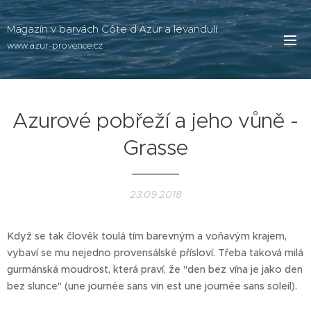
Magazín v barvách Côte d'Azur a levandulí
www.azur-provence.cz
Azurové pobřeží a jeho vůně -
Grasse
23.09.2018
Když se tak člověk toulá tím barevným a voňavým krajem,
vybaví se mu nejedno provensálské přísloví. Třeba taková milá
gurmánská moudrost, která praví, že "den bez vína je jako den
bez slunce" (une journée sans vin est une journée sans soleil).