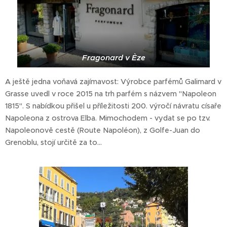
Fragonard v Èze
A ještě jedna voňavá zajímavost: Výrobce parfémů Galimard v
Grasse uvedl v roce 2015 na trh parfém s názvem "Napoleon
1815". S nabídkou přišel u příležitosti 200. výročí návratu císaře
Napoleona z ostrova Elba. Mimochodem - vydat se po tzv.
Napoleonově cestě (Route Napoléon), z Golfe-Juan do
Grenoblu, stojí určitě za to...