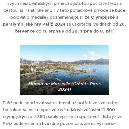
svých cestovatelských plánech s jistotou počítáte třeba s
cestou na Tahiti (ale ano, i v této pohádkové přírodě se bude
bojovat o medaile), poznamenejte si, že
Olympijské a
paralympijské hry Paříž 2024
se uskuteční ve dnech od
26.
července
do
1
1. srpn
a
a od
28. srpna
do
8. září
.
Marina de Marseille (Crédits Paris
2024)
Paříž bude sportovní svátek hostit už potřetí ve své historii,
tentokrát se velkolepé světové události zúčastní 10 500
olympijských a 4 350 paralympijských sportovců. Jisté je, že
Paříž bude v centru hvězdné pozornosti, ale na výsluní se