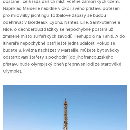
dostane i celá řada dalších míst, včetně zámořských území.
Například Marseille nabídne v okolí svého přístavu potěšení
pro milovníky jachtingu, fotbalové zápasy se budou
odehrávat v Bordeaux, Lyonu, Nantes, Lille, Saint-Etienne a
Nice, o dechberoucí zážitky se nepochybně postará už
zmíněné místo surfařských závodů Teahupo'o na Tahiti. A do
itineráře nepochybně patří ještě jedna událost: Pokud se
budete 8. května nacházet v Marseille, můžete být svědky
odstartování štafety s pochodní (do jihofrancouzského
přístavu bude olympijský oheň přepraven lodí ze starověké
Olympie).