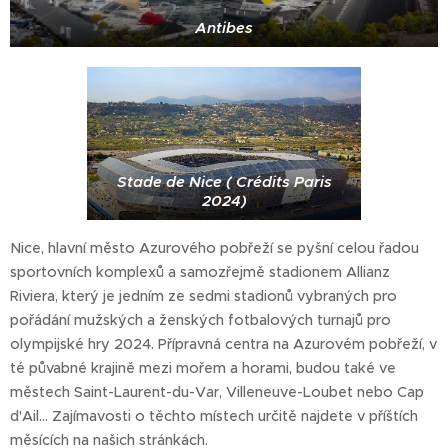
Antibes
Stade de Nice ( Crédits Paris
2024)
Nice, hlavní město Azurového pobřeží se pyšní celou řadou
sportovních komplexů a samozřejmě stadionem Allianz
Riviera, který je jedním ze sedmi stadionů vybraných pro
pořádání mužských a ženských fotbalových turnajů pro
olympijské hry 2024. Přípravná centra na Azurovém pobřeží, v
té půvabné krajině mezi mořem a horami, budou také ve
městech Saint-Laurent-du-Var, Villeneuve-Loubet nebo Cap
d'Ail… Zajímavosti o těchto místech určitě najdete v příštích
měsících na našich stránkách.