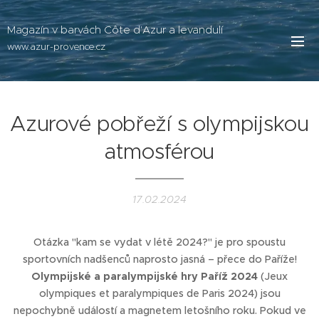
Magazín v barvách Côte d'Azur a levandulí
www.azur-provence.cz
Azurové pobřeží s olympijskou
atmosférou
17.02.2024
Otázka "kam se vydat v létě 2024?" je pro spoustu
sportovních nadšenců naprosto jasná – přece do Paříže!
Olympijské a paralympijské hry Paříž 2024
(Jeux
olympiques et paralympiques de Paris 2024) jsou
nepochybně událostí a magnetem letošního roku. Pokud ve