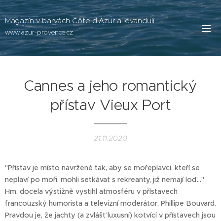
Magazín v barvách Côte d'Azur a levandulí
www.azur-provence.cz
Cannes a jeho romantický
přístav Vieux Port
21.11.2020
"Přístav je místo navržené tak, aby se mořeplavci, kteří se
neplaví po moři, mohli setkávat s rekreanty, již nemají loď..."
Hm, docela výstižně vystihl atmosféru v přístavech
francouzský humorista a televizní moderátor, Phillipe Bouvard.
Pravdou je, že jachty (a zvlášť luxusní) kotvící v přístavech jsou