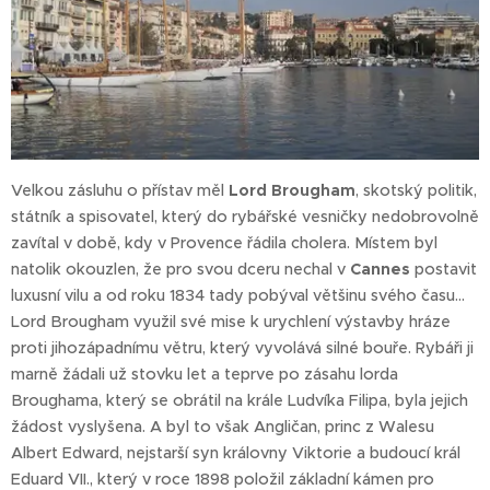
Velkou zásluhu o přístav měl
Lord Brougham
, skotský politik,
státník a spisovatel, který do rybářské vesničky nedobrovolně
zavítal v době, kdy v Provence řádila cholera. Místem byl
natolik okouzlen, že pro svou dceru nechal v
Cannes
postavit
luxusní vilu a od roku 1834 tady pobýval většinu svého času...
Lord Brougham využil své mise k urychlení výstavby hráze
proti jihozápadnímu větru, který vyvolává silné bouře. Rybáři ji
marně žádali už stovku let a teprve po zásahu lorda
Broughama, který se obrátil na krále Ludvíka Filipa, byla jejich
žádost vyslyšena. A byl to však Angličan, princ z Walesu
Albert Edward, nejstarší syn královny Viktorie a budoucí král
Eduard VII., který v roce 1898 položil základní kámen pro