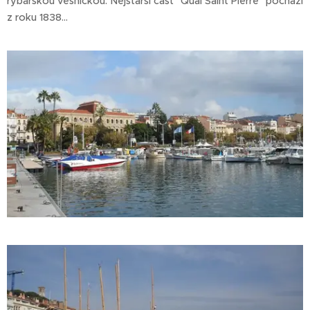
rybářskou vesničkou. Nejstarší část "Quai Saint Pierre" pochází
z roku 1838...