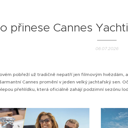
o přinese Cannes Yachti
06.07.2026
ovém pobřeží už tradičně nepatří jen filmovým hvězdám, al
 šarmantní Cannes promění v jeden velký jachtařský sen. Oč
olepou přehlídku, která oficiálně zahájí podzimní sezónu lo