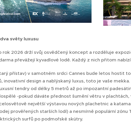
 dva světy luxusu
pro rok 2026 drží svůj osvědčený koncept a rozděluje expoz
arma převážejí kyvadlové lodě. Každý z nich přitom nabízí 
tarý přístav) v samotném srdci Cannes bude letos hostit t
, inovativní design a nablýskaný luxus, toto je vaše mekka
 luxusní tendry od délky 5 metrů až po impozantní padesát
dospělé -pokud dáváte přednost šumění větru v plachtách, 
 celosvětově největší výstavou nových plachetnic a katam
odej prověřených starších lodí) a nesmírně populární zónu
ektrických surfů po podmořské skútry.