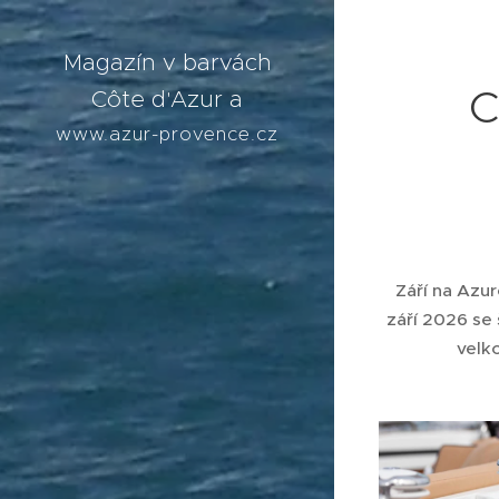
Magazín v barvách
C
Côte d'Azur a
levandulí
www.azur-provence.cz
Září na Azur
září 2026 se
velk