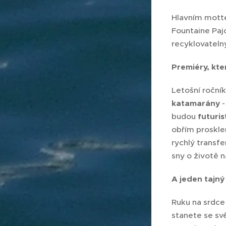
Hlavním motte
Fountaine Pajo
recyklovateln
Premiéry, kte
Letošní roční
katamarány
-
budou
f
uturi
obřím proskl
rychlý transfe
sny o životě n
A jeden tajný
Ruku na srdce
stanete se svě