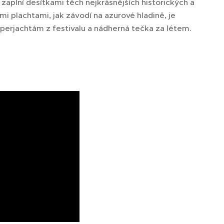
e zaplní desítkami těch nejkrásnějších historických a
mi plachtami, jak závodí na azurové hladině, je
perjachtám z festivalu a nádherná tečka za létem.