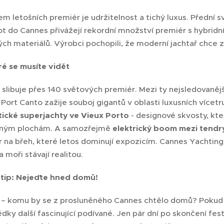
m letošních premiér je udržitelnost a tichý luxus. Přední 
t do Cannes přivážejí rekordní množství premiér s hybridní
ých materiálů. Výrobci pochopili, že moderní jachtař chce 
ré se musíte vidět
k slibuje přes 140 světových premiér. Mezi ty nejsledovaně
Port Canto zažije souboj gigantů v oblasti luxusních vícet
stické superjachty ve Vieux Porto
- designové skvosty, kte
eným plochám. A samozřejmě
e
lektrický boom mezi tendr
r na břeh, které letos dominují expozicím. Cannes Yachting
a moři stávají realitou.
 tip: Nejeďte hned domů!
 – komu by se z prosluněného Cannes chtělo domů? Pokud 
dky další fascinující podívané. Jen pár dní po skončení fest