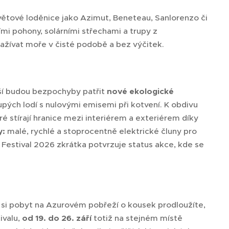
světové loděnice jako Azimut, Beneteau, Sanlorenzo či
mi pohony, solárními střechami a trupy z
zažívat moře v čisté podobě a bez výčitek.
jší budou bezpochyby patřit
n
ové ekologické
rupých lodí s nulovými emisemi při kotvení. K obdivu
ré stírají hranice mezi interiérem a exteriérem díky
y:
malé, rychlé a stoprocentně elektrické čluny pro
 Festival 2026 zkrátka potvrzuje status akce, kde se
si pobyt na Azurovém pobřeží o kousek prodloužíte,
ivalu,
od 19. do 26. září
totiž na stejném místě