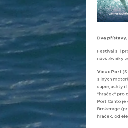
Dva přístavy,
Festival si i 
návštěvníky zd
Vieux Port
(S
silných motorů
superjachty i
"hraček" pro 
Port Canto je
Brokerage (pr
hraček, od el