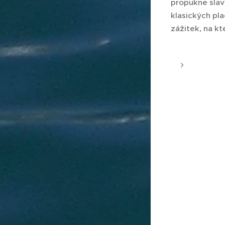
propukne sla
klasických pla
zážitek, na k