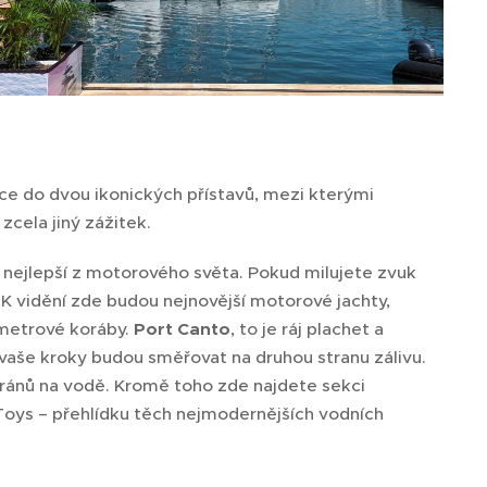
ice do dvou ikonických přístavů, mezi kterými
zcela jiný zážitek.
o nejlepší z motorového světa. Pokud milujete zvuk
. K vidění zde budou nejnovější motorové jachty,
imetrové koráby.
Port Canto
, to je ráj plachet a
vaše kroky budou směřovat na druhou stranu zálivu.
aránů na vodě. Kromě toho zde najdete sekci
 Toys – přehlídku těch nejmodernějších vodních