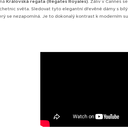
vná
Královská regata (Régates Royales)
. Záliv v Cannes s
chetnic světa. Sledovat tyto elegantní dřevěné dámy s bílý
terý se nezapomíná. Je to dokonalý kontrast k moderním su