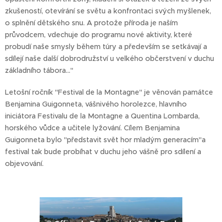
zkušeností, otevírání se světu a konfrontaci svých myšlenek,
o splnění dětského snu. A protože příroda je naším
průvodcem, vdechuje do programu nové aktivity, které
probudí naše smysly během túry a především se setkávají a
sdílejí naše další dobrodružství u velkého občerstvení v duchu
základního tábora…"
Letošní ročník "Festival de la Montagne" je věnován památce
Benjamina Guigonneta, vášnivého horolezce, hlavního
iniciátora Festivalu de la Montagne a Quentina Lombarda,
horského vůdce a učitele lyžování. Cílem Benjamina
Guigonneta bylo "představit svět hor mladým generacím"a
festival tak bude probíhat v duchu jeho vášně pro sdílení a
objevování.