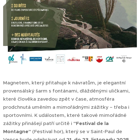
Magnetem, který přitahuje k návratům, je elegantní
provensálský šarm s fontánami, dlážděnými uličkami,
které člověka zavedou zpět v čase, atmosféra
prodchnutá uměním a mimořádnými zážitky – třeba i
sportovními. K událostem, které takové mimořádné
zážitky přinášejí patří určitě i
"Festival de la
Montagne"
(Festival hor), který se v Saint-Paul de
Vence bude odehrávat od
21. do 23. listopadu 2025.