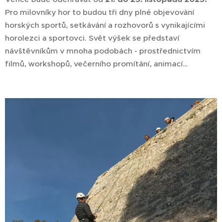
Pro milovníky hor to budou tři dny plné objevování
horských sportů, setkávání a rozhovorů s vynikajícími
horolezci a sportovci. Svět výšek se představí
návštěvníkům v mnoha podobách - prostřednictvím
filmů, workshopů, večerního promítání, animací…