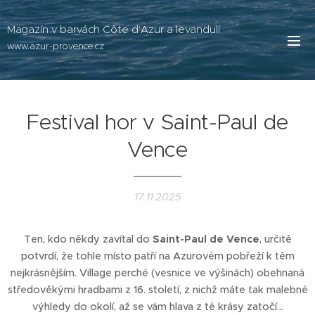
Magazín v barvách Côte d'Azur a levandulí
www.azur-provence.cz
Festival hor v Saint-Paul de
Vence
17.11.2025
Ten, kdo někdy zavítal do
Saint-Paul de Vence
, určitě
potvrdí, že tohle místo patří na Azurovém pobřeží k těm
nejkrásnějším. Village perché (vesnice ve výšinách) obehnaná
středověkými hradbami z 16. století, z nichž máte tak malebné
výhledy do okolí, až se vám hlava z té krásy zatočí…