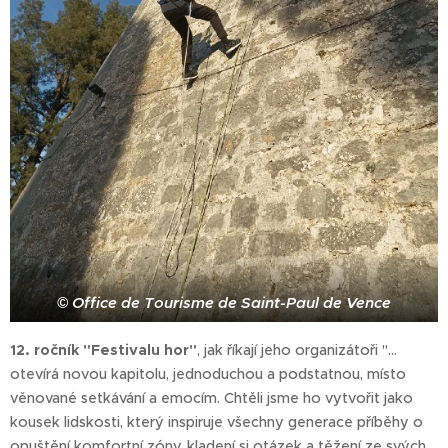
© Office de Tourisme de Saint-Paul de Vence
12. ročník "Festivalu hor"
, jak říkají jeho organizátoři "…
otevírá novou kapitolu, jednoduchou a podstatnou, místo
věnované setkávání a emocím. Chtěli jsme ho vytvořit jako
kousek lidskosti, který inspiruje všechny generace příběhy o
opuštění komfortní zóny, kladení si otázek a těžení ze svých