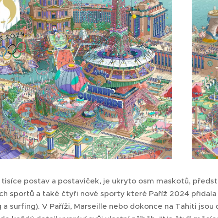
í tisíce postav a postaviček, je ukryto osm maskotů, předs
ch sportů a také čtyři nové sporty které Paříž 2024 přidal
a surfing). V Paříži, Marseille nebo dokonce na Tahiti jsou