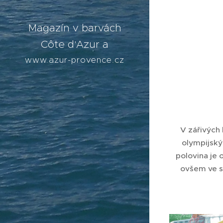
Magazín v barvách
Côte d'Azur a
levandulí
www.azur-provence.cz
V zářivých 
olympijský
polovina je 
ovšem ve sv