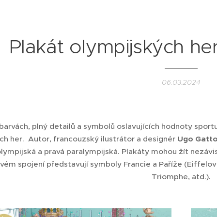
Plakát olympijských he
06.03.2024
barvách, plný detailů a symbolů oslavujících hodnoty spor
ch her. Autor, francouzský ilustrátor a designér
Ugo Gatto
olympijská a pravá paralympijská. Plakáty mohou žít nezávis
ém spojení představují symboly Francie a Paříže (Eiffelovu
Triomphe, atd.).