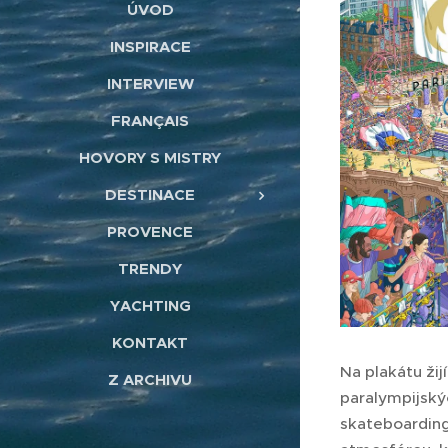
ÚVOD
INSPIRACE
INTERVIEW
FRANÇAIS
HOVORY S MISTRY
DESTINACE
PROVENCE
TRENDY
YACHTING
KONTAKT
Na plakátu žij
Z ARCHIVU
paralympijský
skateboarding 